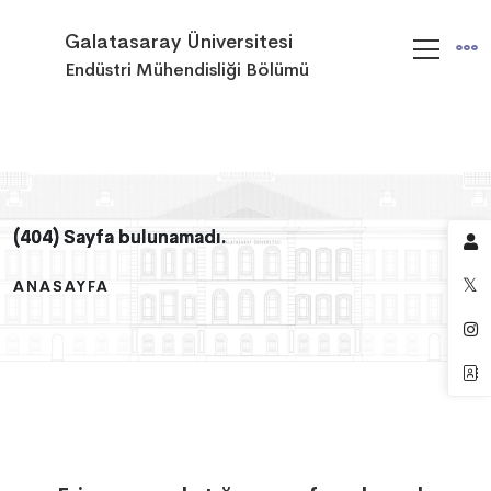
Galatasaray Üniversitesi
Endüstri Mühendisliği Bölümü
(404) Sayfa bulunamadı.
(404) Sayfa bulunamadı.
(404) Sayfa bulunamadı.
ANASAYFA
ANASAYFA
ANASAYFA