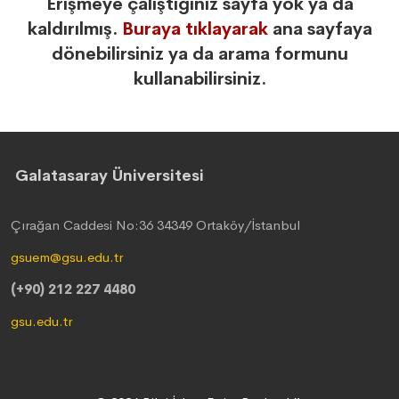
Erişmeye çalıştığınız sayfa yok ya da
kaldırılmış.
Buraya tıklayarak
ana sayfaya
dönebilirsiniz ya da arama formunu
kullanabilirsiniz.
Galatasaray Üniversitesi
Çırağan Caddesi No:36 34349 Ortaköy/İstanbul
gsuem@gsu.edu.tr
(+90) 212 227 4480
gsu.edu.tr