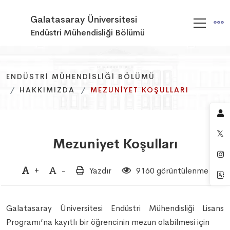
Galatasaray Üniversitesi
Endüstri Mühendisliği Bölümü
ENDÜSTRI MÜHENDISLIĞI BÖLÜMÜ
ENDÜSTRI MÜHENDISLIĞI BÖLÜMÜ
ENDÜSTRI MÜHENDISLIĞI BÖLÜMÜ
HAKKIMIZDA
HAKKIMIZDA
HAKKIMIZDA
MEZUNIYET KOŞULLARI
MEZUNIYET KOŞULLARI
MEZUNIYET KOŞULLARI
Mezuniyet Koşulları
+
-
Yazdır
9160 görüntülenme
Galatasaray Üniversitesi Endüstri Mühendisliği Lisans
Programı’na kayıtlı bir öğrencinin mezun olabilmesi için