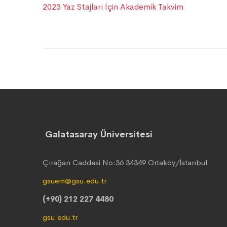
2023 Yaz Stajları İçin Akademik Takvim
Galatasaray Üniversitesi
Çırağan Caddesi No:36 34349 Ortaköy/İstanbul
gsuem@gsu.edu.tr
(+90) 212 227 4480
gsu.edu.tr