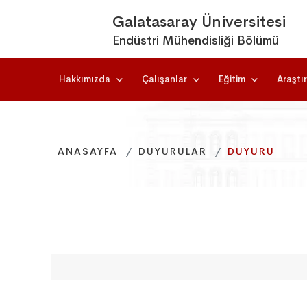
Galatasaray Üniversitesi
Endüstri Mühendisliği Bölümü
Hakkımızda
Çalışanlar
Eğitim
Araştı
ANASAYFA
ANASAYFA
ANASAYFA
DUYURULAR
DUYURULAR
DUYURULAR
DUYURU
DUYURU
DUYURU