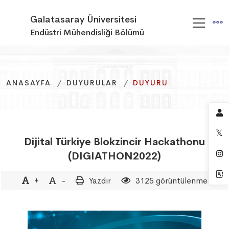
Galatasaray Üniversitesi
Endüstri Mühendisliği Bölümü
ANASAYFA
ANASAYFA
ANASAYFA
DUYURULAR
DUYURULAR
DUYURULAR
DUYURU
DUYURU
DUYURU
Dijital Türkiye Blokzincir Hackathonu
(DIGIATHON2022)
+
-
Yazdır
3125 görüntülenme