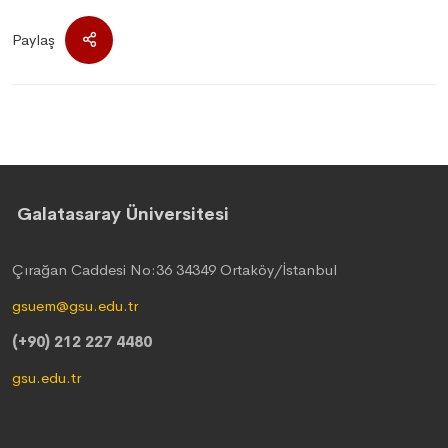
Paylaş
Galatasaray Üniversitesi
Çırağan Caddesi No:36 34349 Ortaköy/İstanbul
gsuem@gsu.edu.tr
(+90) 212 227 4480
gsu.edu.tr