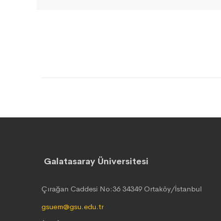
Galatasaray Üniversitesi
Çırağan Caddesi No:36 34349 Ortaköy/İstanbul
gsuem@gsu.edu.tr