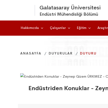
Galatasaray Üniversitesi
Endüstri Mühendisliği Bölümü
Hakkımızda
Çalışanlar
Eğitim
Araştı
ANASAYFA
ANASAYFA
ANASAYFA
DUYURULAR
DUYURULAR
DUYURULAR
DUYURU
DUYURU
DUYURU
Endüstriden Konuklar - Zeyn