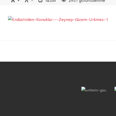
+
-
Yazdır
2931 görüntülenme