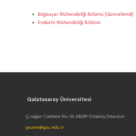
Bilgisayar Mühendisliği Bölümü (Güncellendi)
Endüstri Mühendisliği Bölümü
Galatasaray Üniversitesi
Çırağan Caddesi No:36 34349 Ortaköy/İstanbul
gsuem@gsu.edu.tr