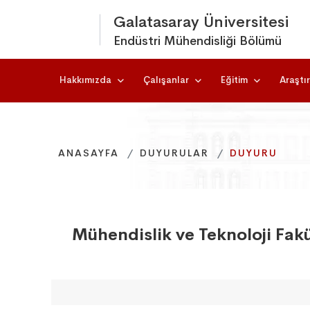
Galatasaray Üniversitesi
Endüstri Mühendisliği Bölümü
Hakkımızda
Çalışanlar
Eğitim
Araştı
ANASAYFA
ANASAYFA
ANASAYFA
DUYURULAR
DUYURULAR
DUYURULAR
DUYURU
DUYURU
DUYURU
Mühendislik ve Teknoloji Fakü