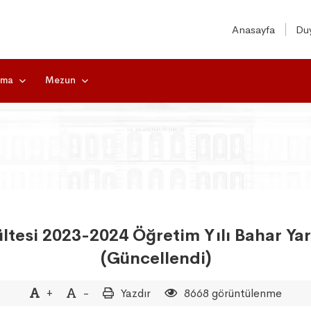
Anasayfa
Duy
rma
Mezun
ltesi 2023-2024 Öğretim Yılı Bahar Yarı
(Güncellendi)
+
-
Yazdır
8668 görüntülenme