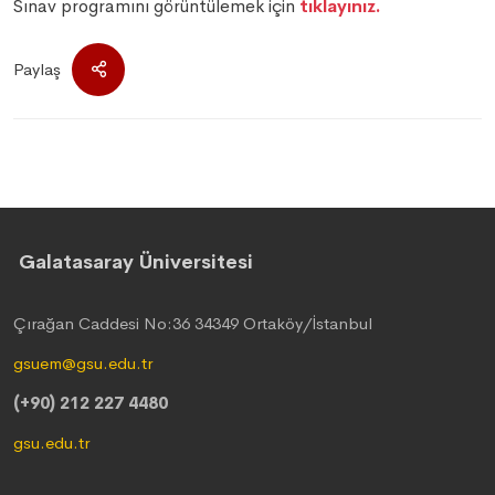
Sınav programını görüntülemek için
tıklayınız.
Paylaş
Galatasaray Üniversitesi
Çırağan Caddesi No:36 34349 Ortaköy/İstanbul
gsuem@gsu.edu.tr
(+90) 212 227 4480
gsu.edu.tr