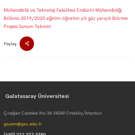
Mühendislik ve Teknoloji Fakültesi Endüstri Mühendisliği
Bölümü 2019/2020 eğitim-öğretim yılı güz yarıyılı Bitirme
Projesi Sunum Takvimi
Paylaş
Galatasaray Üniversitesi
Çırağan Caddesi No:36 34349 Ortaköy/İstanbul
gsuem@gsu.edu.tr
(+90) 212 227 4480