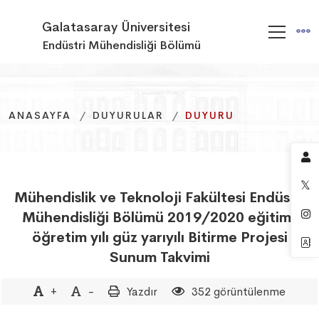
Galatasaray Üniversitesi
Endüstri Mühendisliği Bölümü
ANASAYFA
ANASAYFA
ANASAYFA
DUYURULAR
DUYURULAR
DUYURULAR
DUYURU
DUYURU
DUYURU
Mühendislik ve Teknoloji Fakültesi Endüstri
Mühendisliği Bölümü 2019/2020 eğitim-
öğretim yılı güz yarıyılı Bitirme Projesi
Sunum Takvimi
+
-
Yazdır
352 görüntülenme