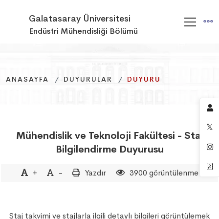
Galatasaray Üniversitesi
Endüstri Mühendisliği Bölümü
ANASAYFA
ANASAYFA
ANASAYFA
DUYURULAR
DUYURULAR
DUYURULAR
DUYURU
DUYURU
DUYURU
Mühendislik ve Teknoloji Fakültesi - Staj
Bilgilendirme Duyurusu
+
-
Yazdır
3900 görüntülenme
Staj takvimi ve stajlarla ilgili detaylı bilgileri görüntülemek