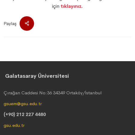
için
tıklayınız.
Paylaş
Galatasaray Üniversitesi
Çırağan Caddesi No:36 34349 Ortaköy/İstanbul
gsuem@gsu.edu.tr
(+90) 212 227 4480
gsu.edu.tr