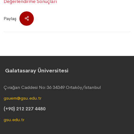
Değerlendirme Sonuçları
Paylaş
Galatasaray Üniversitesi
Çırağan Caddesi No:36 34349 Ortaköy/İstanbul
gsuem@gsu.edu.tr
(+90) 212 227 4480
gsu.edu.tr