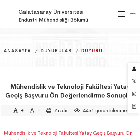
Galatasaray Üniversitesi
Endüstri Mühendisliği Bölümü
ANASAYFA
ANASAYFA
ANASAYFA
DUYURULAR
DUYURULAR
DUYURULAR
DUYURU
DUYURU
DUYURU
Mühendislik ve Teknoloji Fakültesi Yatay
Geçiş Başvuru Ön Değerlendirme Sonuçları
+
-
Yazdır
4451 görüntülenme
Mühendislik ve Teknoloji Fakültesi Yatay Geçiş Başvuru Ön