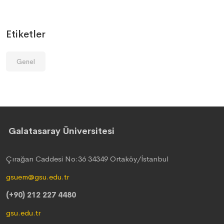
Etiketler
Genel
Galatasaray Üniversitesi
Çırağan Caddesi No:36 34349 Ortaköy/İstanbul
gsuem@gsu.edu.tr
(+90) 212 227 4480
gsu.edu.tr