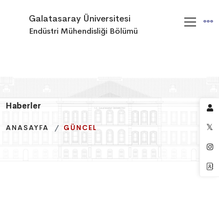
Galatasaray Üniversitesi
Endüstri Mühendisliği Bölümü
Haberler
Haberler
Haberler
ANASAYFA
ANASAYFA
ANASAYFA
GÜNCEL
GÜNCEL
GÜNCEL