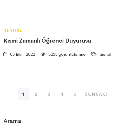
DUYURU
Kısmi Zamanlı Öğrenci Duyurusu
03 Ekim 2022
3255 görüntülenme
Genel
1
2
3
4
5
SONRAKI
Arama