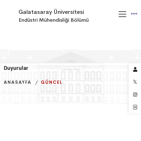
Galatasaray Üniversitesi
Endüstri Mühendisliği Bölümü
Duyurular
Duyurular
Duyurular
ANASAYFA
ANASAYFA
ANASAYFA
GÜNCEL
GÜNCEL
GÜNCEL