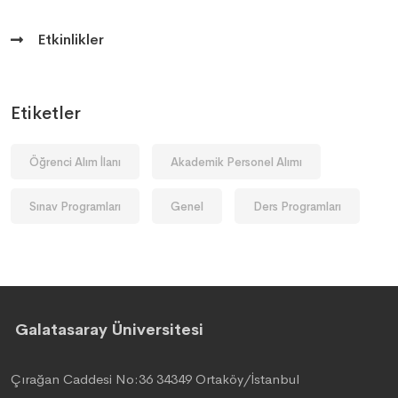
Etkinlikler
Etiketler
Öğrenci Alım İlanı
Akademik Personel Alımı
Sınav Programları
Genel
Ders Programları
Galatasaray Üniversitesi
Çırağan Caddesi No:36 34349 Ortaköy/İstanbul