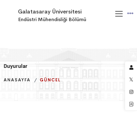
Galatasaray Üniversitesi
Endüstri Mühendisliği Bölümü
Duyurular
Duyurular
Duyurular
ANASAYFA
ANASAYFA
ANASAYFA
GÜNCEL
GÜNCEL
GÜNCEL